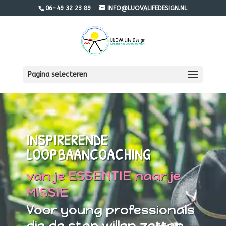
06-49 32 23 89
INFO@LUOVALIFEDESIGN.NL
Pagina selecteren
INSPIRERENDE
LOOPBAANCOACHING
van je ESSENTIE naar je
MISSIE
Voor young professionals
die de stap willen
zetten