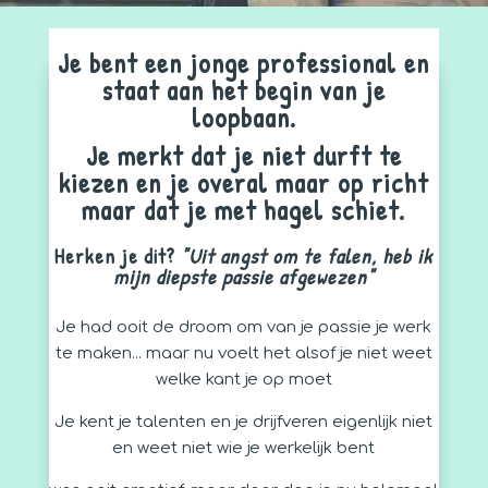
Je bent een jonge professional en
staat aan het begin van je
loopbaan.
Je merkt dat je niet durft te
kiezen en je overal maar op richt
maar dat je met hagel schiet.
Herken je dit?
"Uit angst om te falen, heb ik
mijn diepste passie afgewezen"
Je had ooit de droom om van je passie je werk
te maken... maar nu voelt het alsof je niet weet
welke kant je op moet
Je kent je talenten en je drijfveren eigenlijk niet
en weet niet wie je werkelijk bent