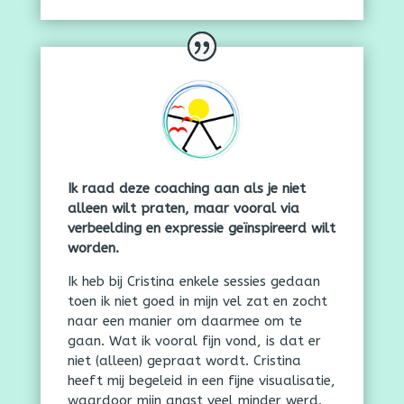
Ik raad deze coaching aan als je niet
alleen wilt praten, maar vooral via
verbeelding en expressie geïnspireerd wilt
worden.
Ik heb bij Cristina enkele sessies gedaan
toen ik niet goed in mijn vel zat en zocht
naar een manier om daarmee om te
gaan. Wat ik vooral fijn vond, is dat er
niet (alleen) gepraat wordt. Cristina
heeft mij begeleid in een fijne visualisatie,
waardoor mijn angst veel minder werd.