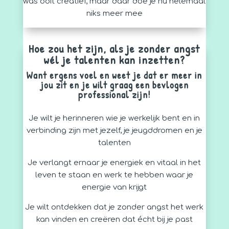
was ooit creatief, maar daar doe je nu helemaal
niks meer mee
Hoe zou het zijn, als je zonder angst
wél je talenten kan inzetten?
Want ergens voel en weet je dat er meer in
jou zit en je wilt graag een bevlogen
professional zijn!
Je wilt je herinneren wie je werkelijk bent en in
verbinding zijn met jezelf, je jeugddromen en je
talenten
Je verlangt ernaar je energiek en vitaal in het
leven te staan en werk te hebben waar je
energie van krijgt
Je wilt ontdekken dat je zonder angst het werk
kan vinden en creëren dat écht bij je past