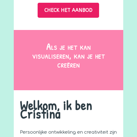
CHECK HET AANBOD
Als je het kan
visualiseren, kan je het
creëren
Welkom, ik ben
Cristina
Persoonlijke ontwikkeling en creativiteit zijn