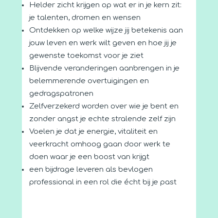
Helder zicht krijgen op wat er in je kern zit:
je talenten, dromen en wensen
Ontdekken op welke wijze jij betekenis aan
jouw leven en werk wilt geven en hoe jij je
gewenste toekomst voor je ziet
Blijvende veranderingen aanbrengen in je
belemmerende overtuigingen en
gedragspatronen
Zelfverzekerd worden over wie je bent en
zonder angst je echte stralende zelf zijn
Voelen je dat je energie, vitaliteit en
veerkracht omhoog gaan door werk te
doen waar je een boost van krijgt
een bijdrage leveren als bevlogen
professional in een rol die écht bij je past